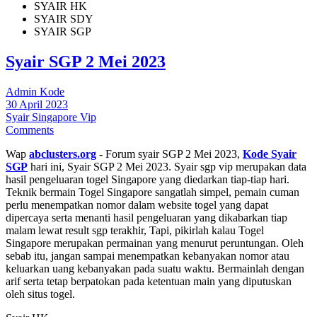
SYAIR HK
SYAIR SDY
SYAIR SGP
Syair SGP 2 Mei 2023
Admin Kode
30 April 2023
Syair Singapore Vip
Comments
Wap
abclusters.org
- Forum syair SGP 2 Mei 2023,
Kode Syair
SGP
hari ini, Syair SGP 2 Mei 2023. Syair sgp vip merupakan data
hasil pengeluaran togel Singapore yang diedarkan tiap-tiap hari.
Teknik bermain Togel Singapore sangatlah simpel, pemain cuman
perlu menempatkan nomor dalam website togel yang dapat
dipercaya serta menanti hasil pengeluaran yang dikabarkan tiap
malam lewat result sgp terakhir, Tapi, pikirlah kalau Togel
Singapore merupakan permainan yang menurut peruntungan. Oleh
sebab itu, jangan sampai menempatkan kebanyakan nomor atau
keluarkan uang kebanyakan pada suatu waktu. Bermainlah dengan
arif serta tetap berpatokan pada ketentuan main yang diputuskan
oleh situs togel.