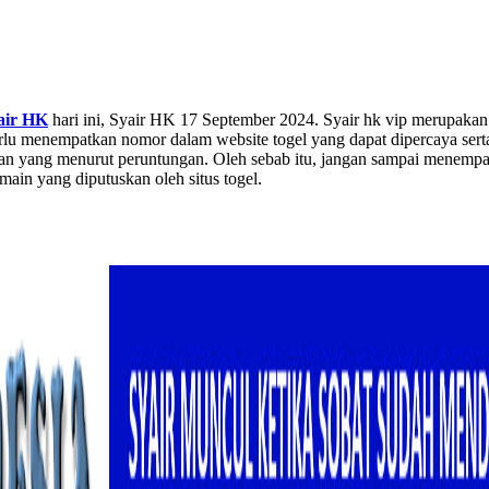
air HK
hari ini, Syair HK 17 September 2024. Syair hk vip merupakan 
u menempatkan nomor dalam website togel yang dapat dipercaya serta 
inan yang menurut peruntungan. Oleh sebab itu, jangan sampai menem
main yang diputuskan oleh situs togel.