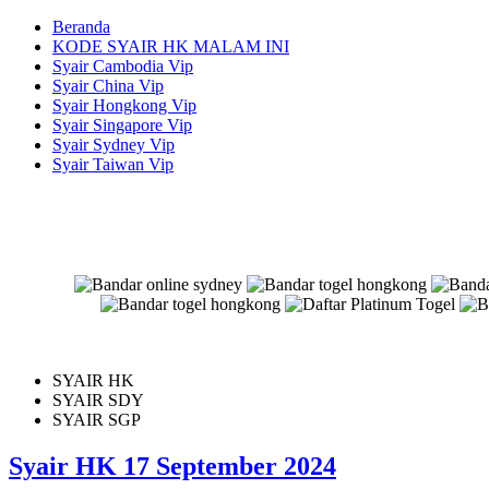
Beranda
KODE SYAIR HK MALAM INI
Syair Cambodia Vip
Syair China Vip
Syair Hongkong Vip
Syair Singapore Vip
Syair Sydney Vip
Syair Taiwan Vip
SYAIR HK
SYAIR SDY
SYAIR SGP
Syair HK 17 September 2024