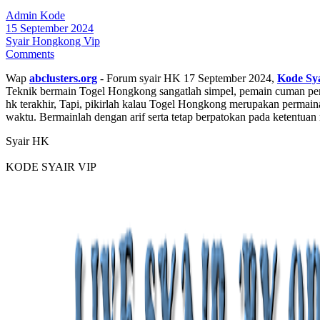
Admin Kode
15 September 2024
Syair Hongkong Vip
Comments
Wap
abclusters.org
- Forum syair HK 17 September 2024,
Kode Sy
Teknik bermain Togel Hongkong sangatlah simpel, pemain cuman perl
hk terakhir, Tapi, pikirlah kalau Togel Hongkong merupakan perma
waktu. Bermainlah dengan arif serta tetap berpatokan pada ketentuan 
Syair HK
KODE SYAIR VIP