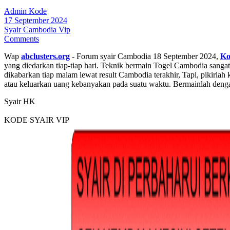
Admin Kode
17 September 2024
Syair Cambodia Vip
Comments
Wap
abclusters.org
- Forum syair Cambodia 18 September 2024,
Ko
yang diedarkan tiap-tiap hari. Teknik bermain Togel Cambodia sanga
dikabarkan tiap malam lewat result Cambodia terakhir, Tapi, pikir
atau keluarkan uang kebanyakan pada suatu waktu. Bermainlah dengan 
Syair HK
KODE SYAIR VIP