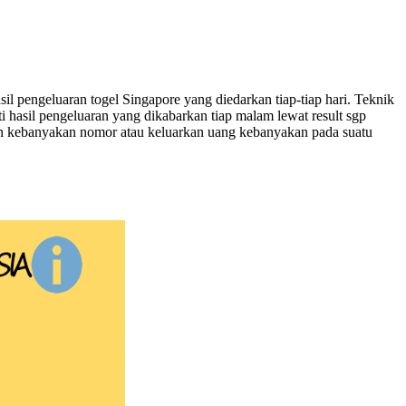
sil pengeluaran togel Singapore yang diedarkan tiap-tiap hari. Teknik
hasil pengeluaran yang dikabarkan tiap malam lewat result sgp
kan kebanyakan nomor atau keluarkan uang kebanyakan pada suatu