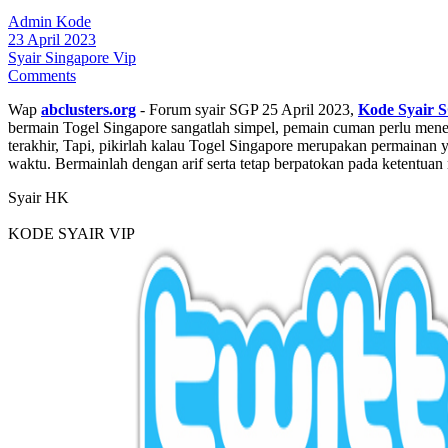
Admin Kode
23 April 2023
Syair Singapore Vip
Comments
Wap
abclusters.org
- Forum syair SGP 25 April 2023,
Kode Syair 
bermain Togel Singapore sangatlah simpel, pemain cuman perlu menem
terakhir, Tapi, pikirlah kalau Togel Singapore merupakan permaina
waktu. Bermainlah dengan arif serta tetap berpatokan pada ketentuan 
Syair HK
KODE SYAIR VIP