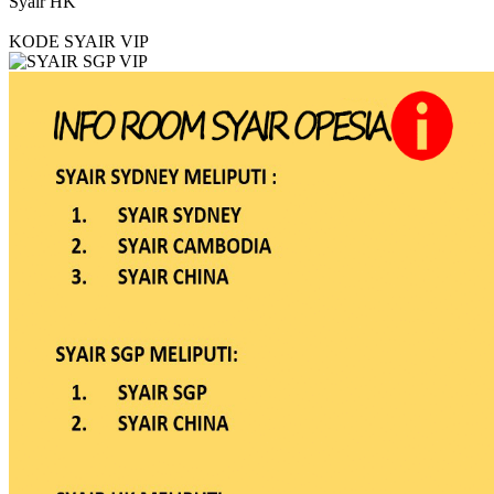
Syair HK
KODE SYAIR VIP