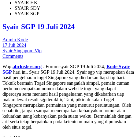
SYAIR HK
SYAIR SDY
SYAIR SGP
Syair SGP 19 Juli 2024
Admin Kode
17 Juli 2024
Syair Singapore Vip
Comments
Wap
abclusters.org
- Forum syair SGP 19 Juli 2024,
Kode Syair
SGP
hari ini, Syair SGP 19 Juli 2024. Syair sgp vip merupakan data
hasil pengeluaran togel Singapore yang diedarkan tiap-tiap hari.
Teknik bermain Togel Singapore sangatlah simpel, pemain cuman
perlu menempatkan nomor dalam website togel yang dapat
dipercaya serta menanti hasil pengeluaran yang dikabarkan tiap
malam lewat result sgp terakhir, Tapi, pikirlah kalau Togel
Singapore merupakan permainan yang menurut peruntungan. Oleh
sebab itu, jangan sampai menempatkan kebanyakan nomor atau
keluarkan uang kebanyakan pada suatu waktu. Bermainlah dengan
arif serta tetap berpatokan pada ketentuan main yang diputuskan
oleh situs togel.