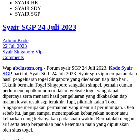
SYAIR HK
SYAIR SDY
SYAIR SGP
Syair SGP 24 Juli 2023
Admin Kode
22 Juli 2023
Syair Singapore Vip
Comments
Wap
abclusters.org
- Forum syair SGP 24 Juli 2023,
Kode Syair
SGP
hari ini, Syair SGP 24 Juli 2023. Syair sgp vip merupakan data
hasil pengeluaran togel Singapore yang diedarkan tiap-tiap hari.
Teknik bermain Togel Singapore sangatlah simpel, pemain cuman
perlu menempatkan nomor dalam website togel yang dapat
dipercaya serta menanti hasil pengeluaran yang dikabarkan tiap
malam lewat result sgp terakhir, Tapi, pikirlah kalau Togel
Singapore merupakan permainan yang menurut peruntungan. Oleh
sebab itu, jangan sampai menempatkan kebanyakan nomor atau
keluarkan uang kebanyakan pada suatu waktu. Bermainlah dengan
arif serta tetap berpatokan pada ketentuan main yang diputuskan
oleh situs togel.