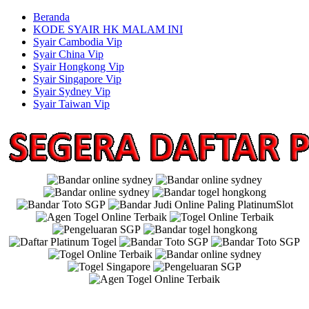
Beranda
KODE SYAIR HK MALAM INI
Syair Cambodia Vip
Syair China Vip
Syair Hongkong Vip
Syair Singapore Vip
Syair Sydney Vip
Syair Taiwan Vip