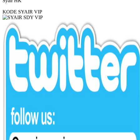
Syair HK
KODE SYAIR VIP