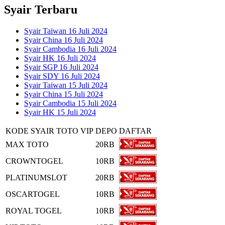
Syair Terbaru
Syair Taiwan 16 Juli 2024
Syair China 16 Juli 2024
Syair Cambodia 16 Juli 2024
Syair HK 16 Juli 2024
Syair SGP 16 Juli 2024
Syair SDY 16 Juli 2024
Syair Taiwan 15 Juli 2024
Syair China 15 Juli 2024
Syair Cambodia 15 Juli 2024
Syair HK 15 Juli 2024
KODE SYAIR TOTO VIP
DEPO
DAFTAR
MAX TOTO
20RB
CROWNTOGEL
10RB
PLATINUMSLOT
20RB
OSCARTOGEL
10RB
ROYAL TOGEL
10RB