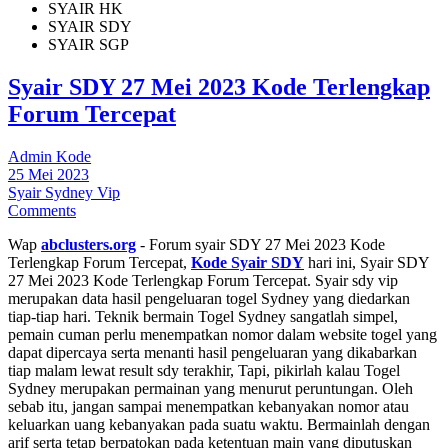
SYAIR HK
SYAIR SDY
SYAIR SGP
Syair SDY 27 Mei 2023 Kode Terlengkap
Forum Tercepat
Admin Kode
25 Mei 2023
Syair Sydney Vip
Comments
Wap
abclusters.org
- Forum syair SDY 27 Mei 2023 Kode
Terlengkap Forum Tercepat,
Kode Syair SDY
hari ini, Syair SDY
27 Mei 2023 Kode Terlengkap Forum Tercepat. Syair sdy vip
merupakan data hasil pengeluaran togel Sydney yang diedarkan
tiap-tiap hari. Teknik bermain Togel Sydney sangatlah simpel,
pemain cuman perlu menempatkan nomor dalam website togel yang
dapat dipercaya serta menanti hasil pengeluaran yang dikabarkan
tiap malam lewat result sdy terakhir, Tapi, pikirlah kalau Togel
Sydney merupakan permainan yang menurut peruntungan. Oleh
sebab itu, jangan sampai menempatkan kebanyakan nomor atau
keluarkan uang kebanyakan pada suatu waktu. Bermainlah dengan
arif serta tetap berpatokan pada ketentuan main yang diputuskan