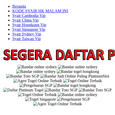
Beranda
KODE SYAIR HK MALAM INI
Syair Cambodia Vip
Syair China Vip
Syair Hongkong Vip
Syair Singapore Vip
Syair Sydney Vip
Syair Taiwan Vip