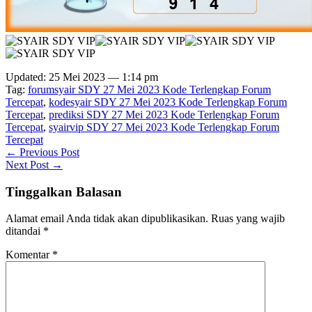
Updated: 25 Mei 2023 — 1:14 pm
Tag:
forumsyair SDY 27 Mei 2023 Kode Terlengkap Forum
Tercepat
,
kodesyair SDY 27 Mei 2023 Kode Terlengkap Forum
Tercepat
,
prediksi SDY 27 Mei 2023 Kode Terlengkap Forum
Tercepat
,
syairvip SDY 27 Mei 2023 Kode Terlengkap Forum
Tercepat
← Previous Post
Next Post →
Tinggalkan Balasan
Alamat email Anda tidak akan dipublikasikan.
Ruas yang wajib
ditandai
*
Komentar
*