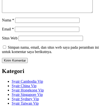
Nama
*
Email
*
Situs Web
Simpan nama, email, dan situs web saya pada peramban ini
untuk komentar saya berikutnya.
Kategori
Syair Cambodia Vip
Syair China Vip
Syair Hongkong Vip
Syair Singapore Vip
Syair Sydney Vip
Syair Taiwan Vip