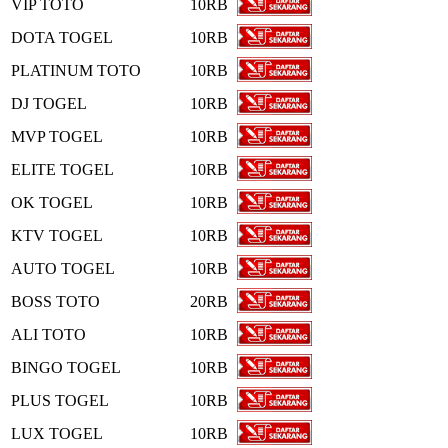
VIP TOTO
10RB
DOTA TOGEL
10RB
PLATINUM TOTO
10RB
DJ TOGEL
10RB
MVP TOGEL
10RB
ELITE TOGEL
10RB
OK TOGEL
10RB
KTV TOGEL
10RB
AUTO TOGEL
10RB
BOSS TOTO
20RB
ALI TOTO
10RB
BINGO TOGEL
10RB
PLUS TOGEL
10RB
LUX TOGEL
10RB