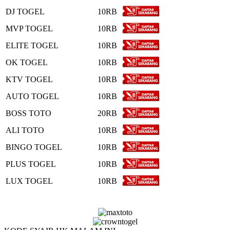
DJ TOGEL
10RB
MVP TOGEL
10RB
ELITE TOGEL
10RB
OK TOGEL
10RB
KTV TOGEL
10RB
AUTO TOGEL
10RB
BOSS TOTO
20RB
ALI TOTO
10RB
BINGO TOGEL
10RB
PLUS TOGEL
10RB
LUX TOGEL
10RB