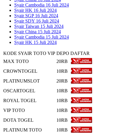
Syair Cambodia 16 Juli 2024
Syair HK 16 Juli 2024
Syair SGP 16 Juli 2024
Syair SDY 16 Juli 2024
Syair Taiwan 15 Juli 2024
Syair China 15 Juli 2024
Syair Cambodia 15 Juli 2024
Syair HK 15 Juli 2024
KODE SYAIR TOTO VIP
DEPO
DAFTAR
MAX TOTO
20RB
CROWNTOGEL
10RB
PLATINUMSLOT
20RB
OSCARTOGEL
10RB
ROYAL TOGEL
10RB
VIP TOTO
10RB
DOTA TOGEL
10RB
PLATINUM TOTO
10RB