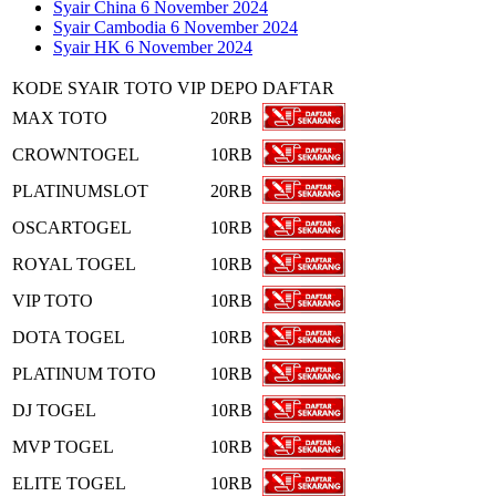
Syair China 6 November 2024
Syair Cambodia 6 November 2024
Syair HK 6 November 2024
KODE SYAIR TOTO VIP
DEPO
DAFTAR
MAX TOTO
20RB
CROWNTOGEL
10RB
PLATINUMSLOT
20RB
OSCARTOGEL
10RB
ROYAL TOGEL
10RB
VIP TOTO
10RB
DOTA TOGEL
10RB
PLATINUM TOTO
10RB
DJ TOGEL
10RB
MVP TOGEL
10RB
ELITE TOGEL
10RB