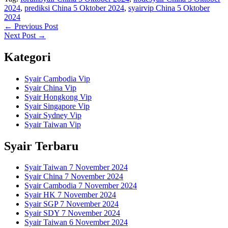
2024
,
prediksi China 5 Oktober 2024
,
syairvip China 5 Oktober
2024
← Previous Post
Next Post →
Kategori
Syair Cambodia Vip
Syair China Vip
Syair Hongkong Vip
Syair Singapore Vip
Syair Sydney Vip
Syair Taiwan Vip
Syair Terbaru
Syair Taiwan 7 November 2024
Syair China 7 November 2024
Syair Cambodia 7 November 2024
Syair HK 7 November 2024
Syair SGP 7 November 2024
Syair SDY 7 November 2024
Syair Taiwan 6 November 2024