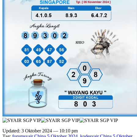
Updated: 3 Oktober 2024 — 10:10 pm
Tag:
forumsyair China 5 Oktober 2024
,
kodesyair China 5 Oktober