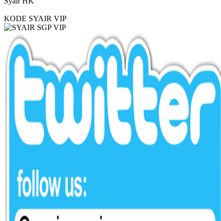
Syair HK
KODE SYAIR VIP