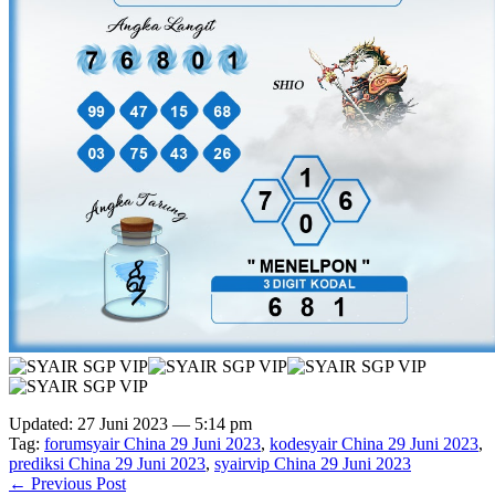
Updated: 27 Juni 2023 — 5:14 pm
Tag:
forumsyair China 29 Juni 2023
,
kodesyair China 29 Juni 2023
,
prediksi China 29 Juni 2023
,
syairvip China 29 Juni 2023
← Previous Post