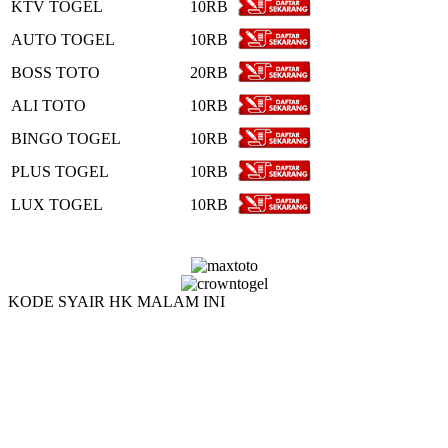
KTV TOGEL
10RB
AUTO TOGEL
10RB
BOSS TOTO
20RB
ALI TOTO
10RB
BINGO TOGEL
10RB
PLUS TOGEL
10RB
LUX TOGEL
10RB
KODE SYAIR HK MALAM INI