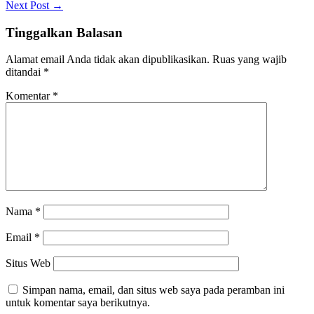
Next Post →
Tinggalkan Balasan
Alamat email Anda tidak akan dipublikasikan.
Ruas yang wajib
ditandai
*
Komentar
*
Nama
*
Email
*
Situs Web
Simpan nama, email, dan situs web saya pada peramban ini
untuk komentar saya berikutnya.