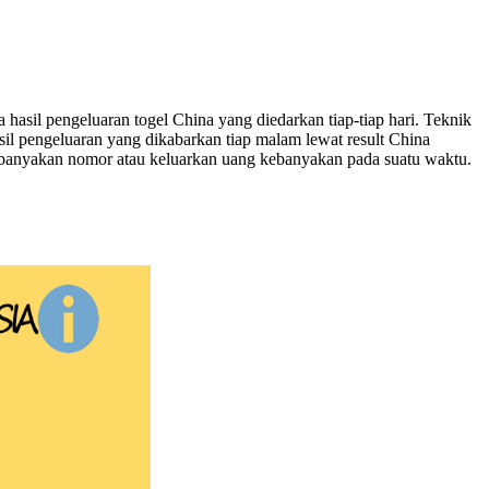
a hasil pengeluaran togel China yang diedarkan tiap-tiap hari. Teknik
il pengeluaran yang dikabarkan tiap malam lewat result China
kebanyakan nomor atau keluarkan uang kebanyakan pada suatu waktu.