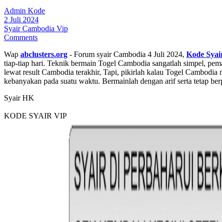
Admin Kode
2 Juli 2024
Syair Cambodia Vip
Comments
Wap
abclusters.org
- Forum syair Cambodia 4 Juli 2024,
Kode Syai
tiap-tiap hari. Teknik bermain Togel Cambodia sangatlah simpel, pe
lewat result Cambodia terakhir, Tapi, pikirlah kalau Togel Cambod
kebanyakan pada suatu waktu. Bermainlah dengan arif serta tetap ber
Syair HK
KODE SYAIR VIP