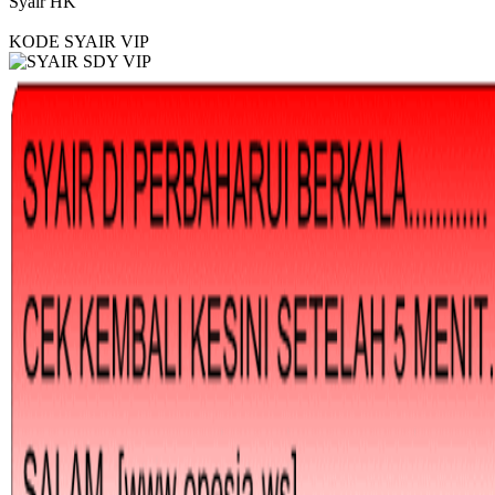
Syair HK
KODE SYAIR VIP