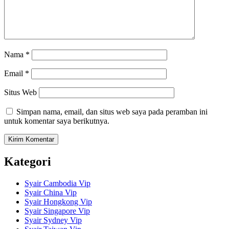
Nama
*
Email
*
Situs Web
Simpan nama, email, dan situs web saya pada peramban ini
untuk komentar saya berikutnya.
Kategori
Syair Cambodia Vip
Syair China Vip
Syair Hongkong Vip
Syair Singapore Vip
Syair Sydney Vip