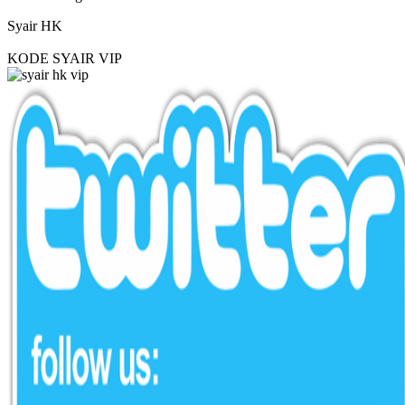
Syair HK
KODE SYAIR VIP