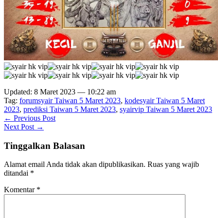
Updated: 8 Maret 2023 — 10:22 am
Tag:
forumsyair Taiwan 5 Maret 2023
,
kodesyair Taiwan 5 Maret
2023
,
prediksi Taiwan 5 Maret 2023
,
syairvip Taiwan 5 Maret 2023
← Previous Post
Next Post →
Tinggalkan Balasan
Alamat email Anda tidak akan dipublikasikan.
Ruas yang wajib
ditandai
*
Komentar
*