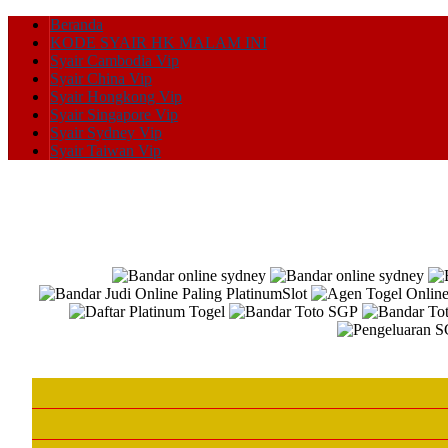
Beranda
KODE SYAIR HK MALAM INI
Syair Cambodia Vip
Syair China Vip
Syair Hongkong Vip
Syair Singapore Vip
Syair Sydney Vip
Syair Taiwan Vip