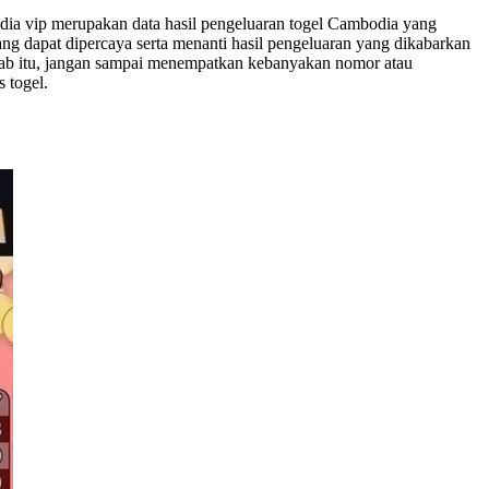
dia vip merupakan data hasil pengeluaran togel Cambodia yang
ng dapat dipercaya serta menanti hasil pengeluaran yang dikabarkan
ebab itu, jangan sampai menempatkan kebanyakan nomor atau
 togel.