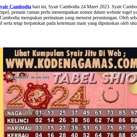
yair Cambodia
hari ini, Syair Cambodia 24 Maret 2023. Syair Cambo
simpel, pemain cuman perlu menempatkan nomor dalam website togel ya
ogel Cambodia merupakan permainan yang menurut peruntungan. Oleh s
serta tetap berpatokan pada ketentuan main yang diputuskan oleh situs