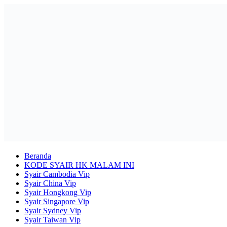
Beranda
KODE SYAIR HK MALAM INI
Syair Cambodia Vip
Syair China Vip
Syair Hongkong Vip
Syair Singapore Vip
Syair Sydney Vip
Syair Taiwan Vip