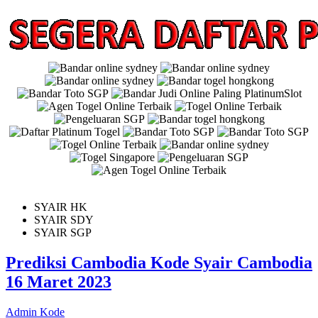
SYAIR HK
SYAIR SDY
SYAIR SGP
Prediksi Cambodia Kode Syair Cambodia
16 Maret 2023
Admin Kode