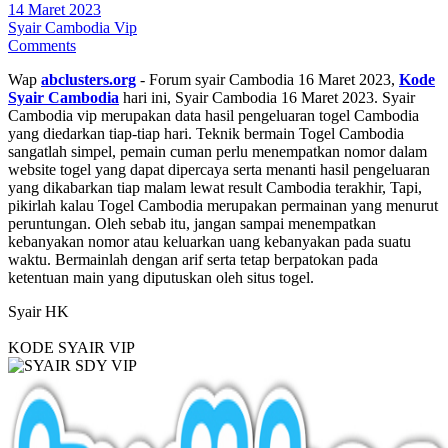
14 Maret 2023
Syair Cambodia Vip
Comments
Wap
abclusters.org
- Forum syair Cambodia 16 Maret 2023,
Kode
Syair Cambodia
hari ini, Syair Cambodia 16 Maret 2023. Syair
Cambodia vip merupakan data hasil pengeluaran togel Cambodia
yang diedarkan tiap-tiap hari. Teknik bermain Togel Cambodia
sangatlah simpel, pemain cuman perlu menempatkan nomor dalam
website togel yang dapat dipercaya serta menanti hasil pengeluaran
yang dikabarkan tiap malam lewat result Cambodia terakhir, Tapi,
pikirlah kalau Togel Cambodia merupakan permainan yang menurut
peruntungan. Oleh sebab itu, jangan sampai menempatkan
kebanyakan nomor atau keluarkan uang kebanyakan pada suatu
waktu. Bermainlah dengan arif serta tetap berpatokan pada
ketentuan main yang diputuskan oleh situs togel.
Syair HK
KODE SYAIR VIP