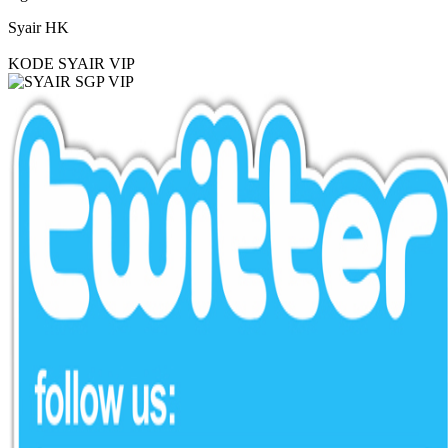
Syair HK
KODE SYAIR VIP