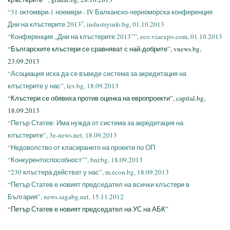
“31 октомври-1 ноември - IV Балканско-черноморска конференция
Дни на клъстерите 2013″, industryinfo.bg, 01.10.2013
“Конференция „Дни на клъстерите 2013””, eco.viaexpo.com, 01.10.2013
“Българските клъстери се сравняват с най-добрите”, vnews.bg,
23.09.2013
“Асоциация иска да се въведе система за акредитация на
клъстерите у нас”, lev.bg, 18.09.2013
“Клъстери се обявиха против оценка на европроекти”, capital.bg,
18.09.2013
“Петър Статев: Има нужда от система за акредитация на
клъстерите”, 3e-news.net, 18.09.2013
“Недоволство от класирането на проекти по ОП
“Конкурентоспособност”", bnr.bg, 18.09.2013
“230 клъстера действат у нас”, m.econ.bg, 18.09.2013
“Петър Статев е новият председател на всички клъстери в
България”, news.sagabg.net, 15.11.2012
“Петър Статев е новият председател на УС на АБК”