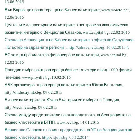
13.06.2015
Във Варна ще правят среща на бизнес клъстерите, www.moreto.net,
12.06.2015
Целта ни е да превърнем клъстерите в центрове за икономическо
развитие, интервю с Венцислав Славков, www.capital.bg, 22.02.2015
Среща на Асоциацията на бизнес клъстерите в офиса на Сдружение
„Клъстер на здравните региони”, http://zdravenews.org, 16.02.2015 г.
ЕС затяга правилата за финансиране на клъстери, www.capital.bg,
12.02.2015
Пловдив събра на първа среща бизнес клъстери с над 1 000 фирми
членове, www.plovdiv.bg, 10.02.2015
АБК организира първа среща на клъстерите в Южна България,
http://industryinfo.bg, 09.02.2015
Бизнес клъстерите от Южна България се събират в Пловдив,
http://technews.bg, 09.02.2015
Среща между представители на ръководството на Асоциацията на
бизнес клъстерите и БТПП, www.bcci.bg, 14.01.2015
Венцислав Славков е новият председател на УС на Асоциацията на
бизнес клъстерите, http://itjobs.bg, 05.12.2014