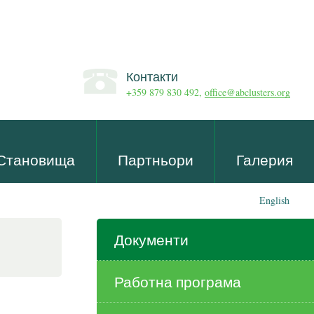
Контакти
+359 879 830 492,
office@abclusters.org
Становища
Партньори
Галерия
English
Документи
Работна програма