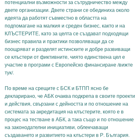
потенциални възможности за сътрудничество между
двете организации. Двете страни се обединиха около
идеята да работят съвместно в областта на
подпомагане на малкия и среден бизнес, както и на
КЛЪСТЕРИТЕ, като за целта се създават подходящи
бизнес правила и практики позволяващи да се
поощряват и разделят истинските и добре развиващи
се клъстери от фиктивните, чиято единствена цел е
участие в програми с Европейско финансиране /вижте
тук/.
По време на срещите с БСК и БТПП ясно бе
декларирано, че АБК очаква подкрепа в своите проекти
и действия, свързани с дейността и по отношение на
системата за акредитация на клъстерите, която е в
процес на тестване в АБК, а така също и по отношение
на законодателни инициативи, облекчаващи
създаването и развитието на клъстери в Р. България.