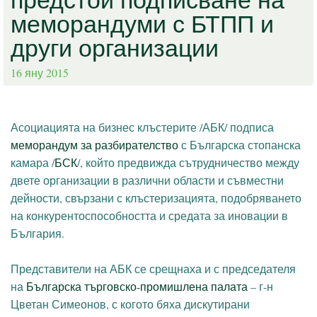
меморандуми с БТПП и
други организации
16 яну 2015
Асоциацията на бизнес клъстерите /АБК/ подписа
меморандум за разбирателство
с Българска стопанска
камара /
БСК
/
, който предвижда сътрудничество между
двете организации в различни области и съвместни
дейности, свързани с клъстеризацията, подобряването
на конкурентоспособността и средата за иновации в
България.
Представители на АБК се срещнаха и с председателя
на
Българска търговско-промишлена палата
– г-н
Цветан Симеонов, с когото бяха дискутирани