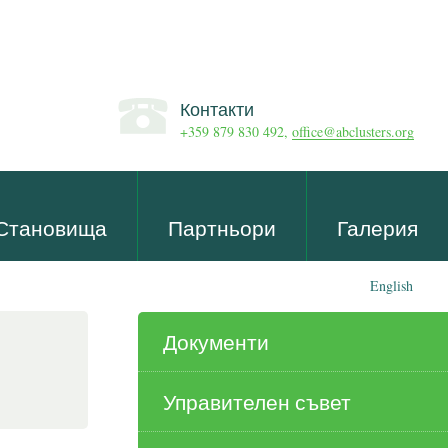
Контакти
+359 879 830 492,
office@abclusters.org
Становища
Партньори
Галерия
English
Документи
Управителен съвет