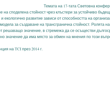
Темата на 17-тата Световна конфе
не на споделена стойност чрез клъстери за устойчиво бъдещ
и екологично развитие зависи от способността на организа
 модела за създаване на трансгранична стойност. Ролята на
от решаващо значение, в стремежа да се осъществи дългос
лно значение да има място за обмен на мнения по този въпр
ция на TCI през 2014 г.