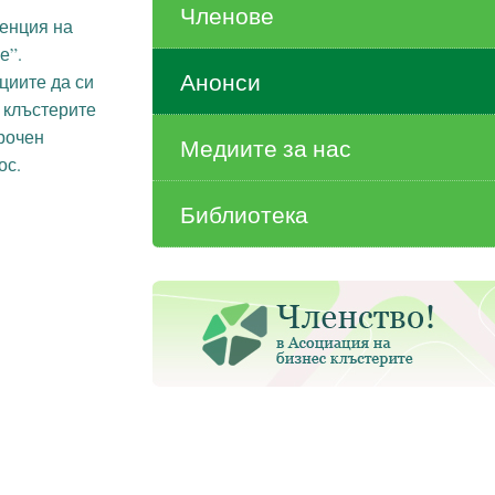
Членове
ренция на
е”.
Анонси
циите да си
 клъстерите
рочен
Медиите за нас
ос.
Библиотека