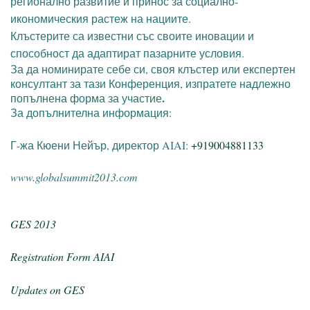
регионално развитие и принос за социално-
икономическия растеж на нациите.
Клъстерите са известни със своите иновации и
способност да адаптират пазарните условия.
За да номинирате себе си, своя клъстер или експертен
консултант за тази Конференция, изпратете надлежно
.
попълнена форма за участие
За допълнителна информация:
Г-жа Кюени Нейър, директор AIAI:
+919004881133
www.globalsummit2013.com
GES 2013
Registration Form AIAI
Updates on GES