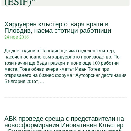
(ESIF)“
Хардуерен клъстер отваря врати в
Пловдив, наема стотици работници
24 ное 2016
До две години в Пловдив ще има отделен клъстер,
насочен основно към хардуерното производство. По
този начин ще бъдат разкрити поне още 100 работни
места. Това обяви вчера кметът Иван Тотев при
откриването на бизнес форума “Аутсорсинг дестинация
България 2016“….
АБК проведе среща с представители на
новосформирания Иновативен Клъстер