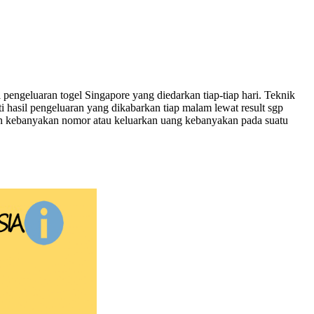
 pengeluaran togel Singapore yang diedarkan tiap-tiap hari. Teknik
hasil pengeluaran yang dikabarkan tiap malam lewat result sgp
kan kebanyakan nomor atau keluarkan uang kebanyakan pada suatu