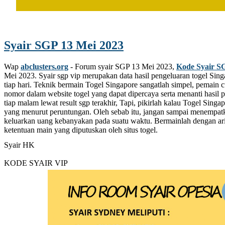
Syair SGP 13 Mei 2023
Wap
abclusters.org
- Forum syair SGP 13 Mei 2023,
Kode Syair S
Mei 2023. Syair sgp vip merupakan data hasil pengeluaran togel Sing
tiap hari. Teknik bermain Togel Singapore sangatlah simpel, pemai
nomor dalam website togel yang dapat dipercaya serta menanti hasil
tiap malam lewat result sgp terakhir, Tapi, pikirlah kalau Togel Sin
yang menurut peruntungan. Oleh sebab itu, jangan sampai menempa
keluarkan uang kebanyakan pada suatu waktu. Bermainlah dengan arif
ketentuan main yang diputuskan oleh situs togel.
Syair HK
KODE SYAIR VIP