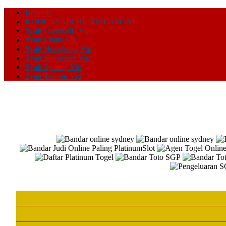
Beranda
KODE SYAIR HK MALAM INI
Syair Cambodia Vip
Syair China Vip
Syair Hongkong Vip
Syair Singapore Vip
Syair Sydney Vip
Syair Taiwan Vip