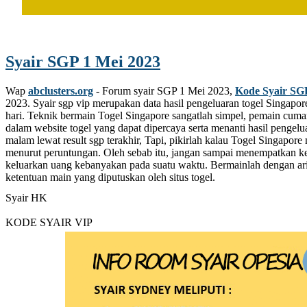
Syair SGP 1 Mei 2023
Wap
abclusters.org
- Forum syair SGP 1 Mei 2023,
Kode Syair SG
2023. Syair sgp vip merupakan data hasil pengeluaran togel Singapore
hari. Teknik bermain Togel Singapore sangatlah simpel, pemain cu
dalam website togel yang dapat dipercaya serta menanti hasil pengelu
malam lewat result sgp terakhir, Tapi, pikirlah kalau Togel Singapo
menurut peruntungan. Oleh sebab itu, jangan sampai menempatkan 
keluarkan uang kebanyakan pada suatu waktu. Bermainlah dengan arif
ketentuan main yang diputuskan oleh situs togel.
Syair HK
KODE SYAIR VIP