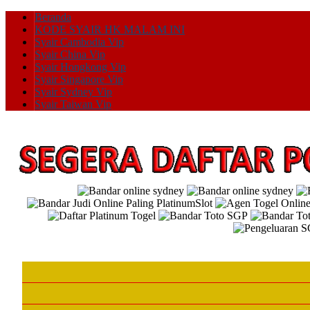
Beranda
KODE SYAIR HK MALAM INI
Syair Cambodia Vip
Syair China Vip
Syair Hongkong Vip
Syair Singapore Vip
Syair Sydney Vip
Syair Taiwan Vip