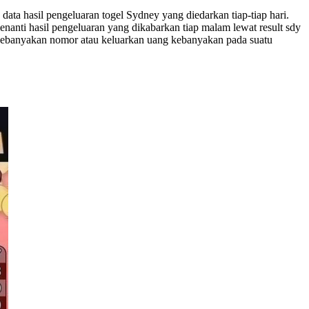
ata hasil pengeluaran togel Sydney yang diedarkan tiap-tiap hari.
anti hasil pengeluaran yang dikabarkan tiap malam lewat result sdy
 kebanyakan nomor atau keluarkan uang kebanyakan pada suatu