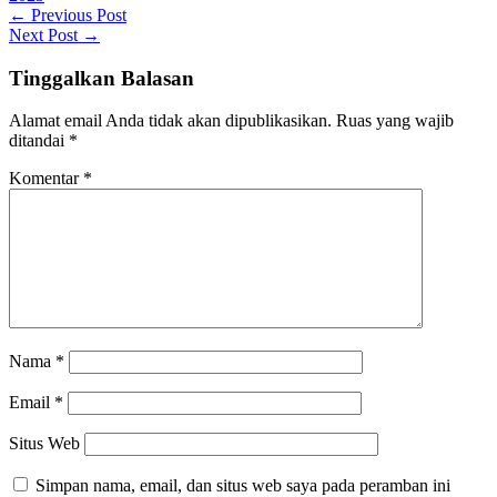
← Previous Post
Next Post →
Tinggalkan Balasan
Alamat email Anda tidak akan dipublikasikan.
Ruas yang wajib
ditandai
*
Komentar
*
Nama
*
Email
*
Situs Web
Simpan nama, email, dan situs web saya pada peramban ini