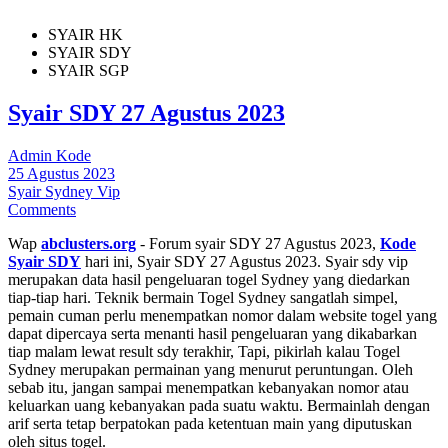
SYAIR HK
SYAIR SDY
SYAIR SGP
Syair SDY 27 Agustus 2023
Admin Kode
25 Agustus 2023
Syair Sydney Vip
Comments
Wap
abclusters.org
- Forum syair SDY 27 Agustus 2023,
Kode
Syair SDY
hari ini, Syair SDY 27 Agustus 2023. Syair sdy vip
merupakan data hasil pengeluaran togel Sydney yang diedarkan
tiap-tiap hari. Teknik bermain Togel Sydney sangatlah simpel,
pemain cuman perlu menempatkan nomor dalam website togel yang
dapat dipercaya serta menanti hasil pengeluaran yang dikabarkan
tiap malam lewat result sdy terakhir, Tapi, pikirlah kalau Togel
Sydney merupakan permainan yang menurut peruntungan. Oleh
sebab itu, jangan sampai menempatkan kebanyakan nomor atau
keluarkan uang kebanyakan pada suatu waktu. Bermainlah dengan
arif serta tetap berpatokan pada ketentuan main yang diputuskan
oleh situs togel.