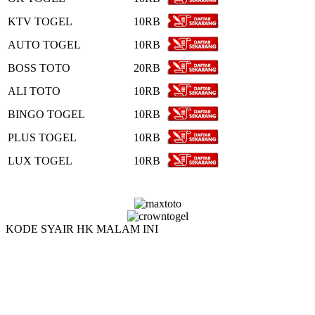
KTV TOGEL
10RB
AUTO TOGEL
10RB
BOSS TOTO
20RB
ALI TOTO
10RB
BINGO TOGEL
10RB
PLUS TOGEL
10RB
LUX TOGEL
10RB
KODE SYAIR HK MALAM INI