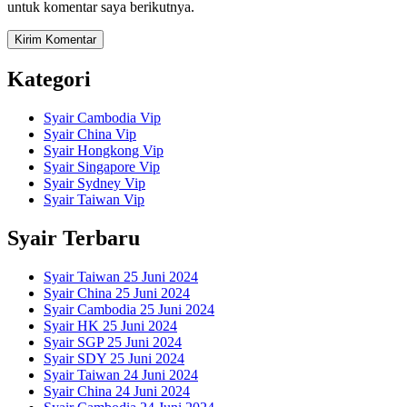
untuk komentar saya berikutnya.
Kategori
Syair Cambodia Vip
Syair China Vip
Syair Hongkong Vip
Syair Singapore Vip
Syair Sydney Vip
Syair Taiwan Vip
Syair Terbaru
Syair Taiwan 25 Juni 2024
Syair China 25 Juni 2024
Syair Cambodia 25 Juni 2024
Syair HK 25 Juni 2024
Syair SGP 25 Juni 2024
Syair SDY 25 Juni 2024
Syair Taiwan 24 Juni 2024
Syair China 24 Juni 2024