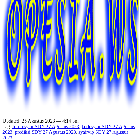
Updated: 25 Agustus 2023 — 4:14 pm
Tag:
forumsyair SDY 27 Agustus 2023
,
kodesyair SDY 27 Agustus
2023
,
prediksi SDY 27 Agustus 2023
,
syairvip SDY 27 Agustus
2023