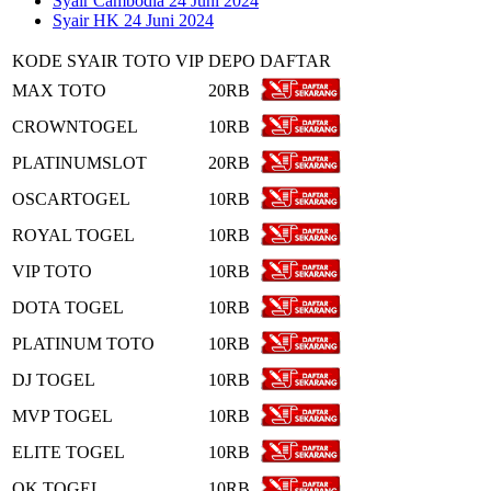
Syair Cambodia 24 Juni 2024
Syair HK 24 Juni 2024
KODE SYAIR TOTO VIP
DEPO
DAFTAR
MAX TOTO
20RB
CROWNTOGEL
10RB
PLATINUMSLOT
20RB
OSCARTOGEL
10RB
ROYAL TOGEL
10RB
VIP TOTO
10RB
DOTA TOGEL
10RB
PLATINUM TOTO
10RB
DJ TOGEL
10RB
MVP TOGEL
10RB
ELITE TOGEL
10RB
OK TOGEL
10RB