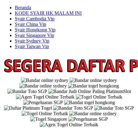
Beranda
KODE SYAIR HK MALAM INI
Syair Cambodia Vip
Syair China Vip
Syair Hongkong Vip
Syair Singapore Vip
Syair Sydney Vip
Syair Taiwan Vip