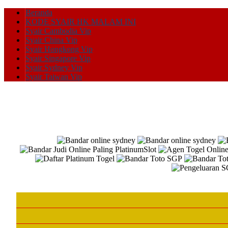
Beranda
KODE SYAIR HK MALAM INI
Syair Cambodia Vip
Syair China Vip
Syair Hongkong Vip
Syair Singapore Vip
Syair Sydney Vip
Syair Taiwan Vip