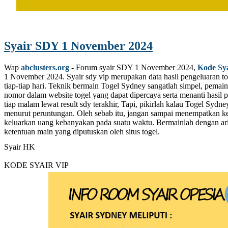
Syair SDY 1 November 2024
Wap
abclusters.org
- Forum syair SDY 1 November 2024,
Kode Sy
1 November 2024. Syair sdy vip merupakan data hasil pengeluaran t
tiap-tiap hari. Teknik bermain Togel Sydney sangatlah simpel, pem
nomor dalam website togel yang dapat dipercaya serta menanti hasil
tiap malam lewat result sdy terakhir, Tapi, pikirlah kalau Togel Sy
menurut peruntungan. Oleh sebab itu, jangan sampai menempatkan 
keluarkan uang kebanyakan pada suatu waktu. Bermainlah dengan arif
ketentuan main yang diputuskan oleh situs togel.
Syair HK
KODE SYAIR VIP