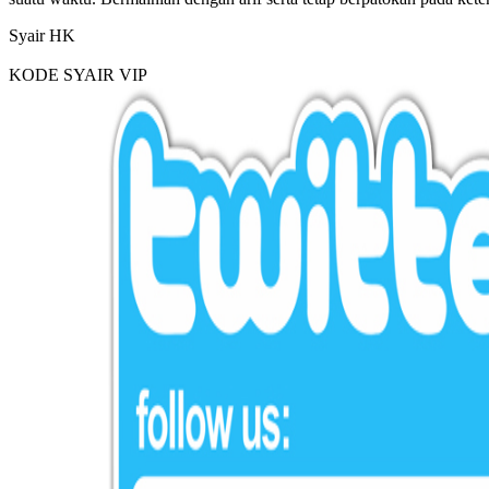
Syair HK
KODE SYAIR VIP