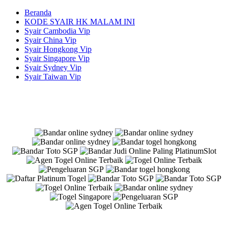
Beranda
KODE SYAIR HK MALAM INI
Syair Cambodia Vip
Syair China Vip
Syair Hongkong Vip
Syair Singapore Vip
Syair Sydney Vip
Syair Taiwan Vip