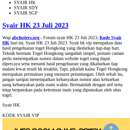
SYAIR HK
SYAIR SDY
SYAIR SGP
Syair HK 23 Juli 2023
Wap
abclusters.org
- Forum syair HK 23 Juli 2023,
Kode Syair
HK
hari ini, Syair HK 23 Juli 2023. Syair hk vip merupakan data
hasil pengeluaran togel Hongkong yang diedarkan tiap-tiap hari.
Teknik bermain Togel Hongkong sangatlah simpel, pemain cuman
perlu menempatkan nomor dalam website togel yang dapat
dipercaya serta menanti hasil pengeluaran yang dikabarkan tiap
malam lewat result hk terakhir, Tapi, pikirlah kalau Togel Hongkong
merupakan permainan yang menurut peruntungan. Oleh sebab itu,
jangan sampai menempatkan kebanyakan nomor atau keluarkan
uang kebanyakan pada suatu waktu. Bermainlah dengan arif serta
tetap berpatokan pada ketentuan main yang diputuskan oleh situs
togel.
Syair HK
KODE SYAIR VIP