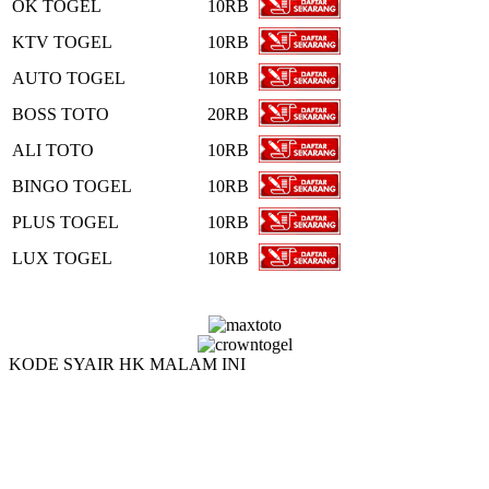
OK TOGEL
10RB
KTV TOGEL
10RB
AUTO TOGEL
10RB
BOSS TOTO
20RB
ALI TOTO
10RB
BINGO TOGEL
10RB
PLUS TOGEL
10RB
LUX TOGEL
10RB
KODE SYAIR HK MALAM INI