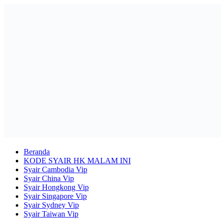
Beranda
KODE SYAIR HK MALAM INI
Syair Cambodia Vip
Syair China Vip
Syair Hongkong Vip
Syair Singapore Vip
Syair Sydney Vip
Syair Taiwan Vip