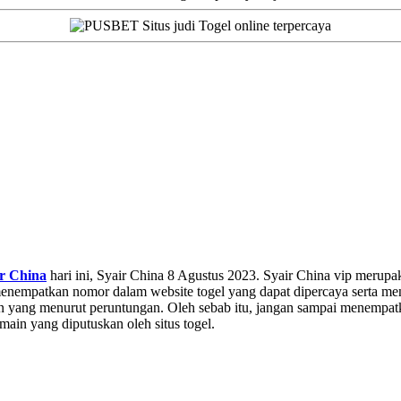
r China
hari ini, Syair China 8 Agustus 2023. Syair China vip merupak
nempatkan nomor dalam website togel yang dapat dipercaya serta mena
nan yang menurut peruntungan. Oleh sebab itu, jangan sampai menemp
main yang diputuskan oleh situs togel.