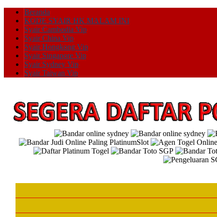
Beranda
KODE SYAIR HK MALAM INI
Syair Cambodia Vip
Syair China Vip
Syair Hongkong Vip
Syair Singapore Vip
Syair Sydney Vip
Syair Taiwan Vip