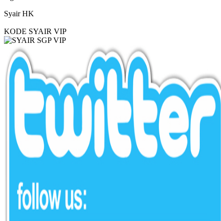
Syair HK
KODE SYAIR VIP