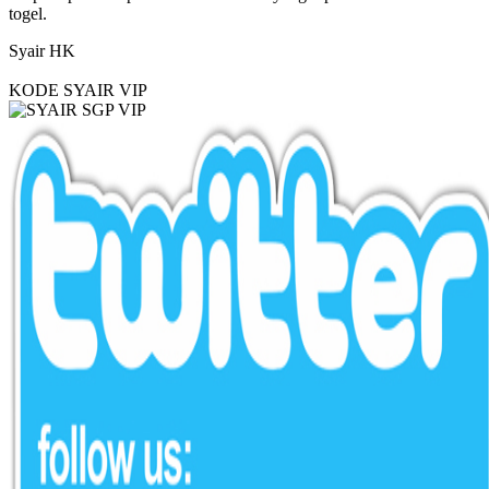
togel.
Syair HK
KODE SYAIR VIP