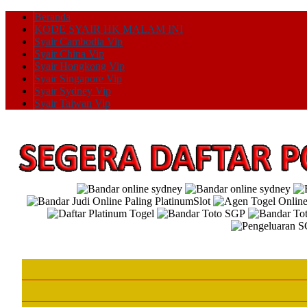
Beranda
KODE SYAIR HK MALAM INI
Syair Cambodia Vip
Syair China Vip
Syair Hongkong Vip
Syair Singapore Vip
Syair Sydney Vip
Syair Taiwan Vip