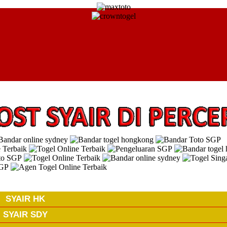
SYAIR HK
SYAIR SDY