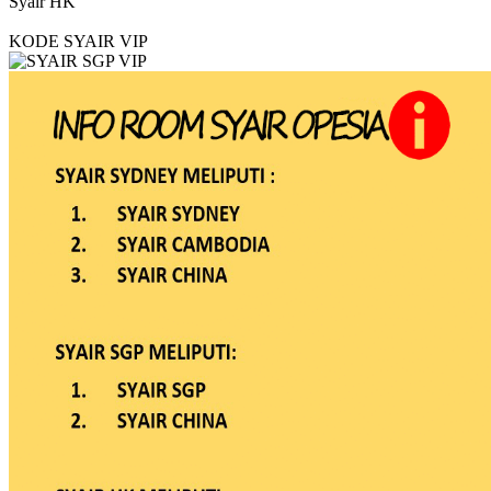
Syair HK
KODE SYAIR VIP