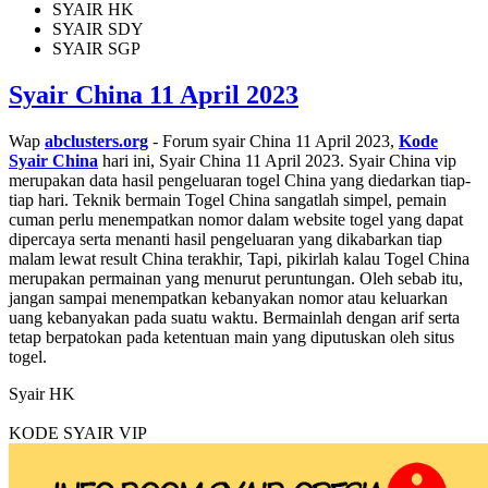
SYAIR HK
SYAIR SDY
SYAIR SGP
Syair China 11 April 2023
Wap
abclusters.org
- Forum syair China 11 April 2023,
Kode
Syair China
hari ini, Syair China 11 April 2023. Syair China vip
merupakan data hasil pengeluaran togel China yang diedarkan tiap-
tiap hari. Teknik bermain Togel China sangatlah simpel, pemain
cuman perlu menempatkan nomor dalam website togel yang dapat
dipercaya serta menanti hasil pengeluaran yang dikabarkan tiap
malam lewat result China terakhir, Tapi, pikirlah kalau Togel China
merupakan permainan yang menurut peruntungan. Oleh sebab itu,
jangan sampai menempatkan kebanyakan nomor atau keluarkan
uang kebanyakan pada suatu waktu. Bermainlah dengan arif serta
tetap berpatokan pada ketentuan main yang diputuskan oleh situs
togel.
Syair HK
KODE SYAIR VIP