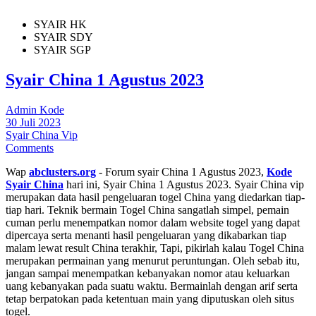
SYAIR HK
SYAIR SDY
SYAIR SGP
Syair China 1 Agustus 2023
Admin Kode
30 Juli 2023
Syair China Vip
Comments
Wap
abclusters.org
- Forum syair China 1 Agustus 2023,
Kode
Syair China
hari ini, Syair China 1 Agustus 2023. Syair China vip
merupakan data hasil pengeluaran togel China yang diedarkan tiap-
tiap hari. Teknik bermain Togel China sangatlah simpel, pemain
cuman perlu menempatkan nomor dalam website togel yang dapat
dipercaya serta menanti hasil pengeluaran yang dikabarkan tiap
malam lewat result China terakhir, Tapi, pikirlah kalau Togel China
merupakan permainan yang menurut peruntungan. Oleh sebab itu,
jangan sampai menempatkan kebanyakan nomor atau keluarkan
uang kebanyakan pada suatu waktu. Bermainlah dengan arif serta
tetap berpatokan pada ketentuan main yang diputuskan oleh situs
togel.