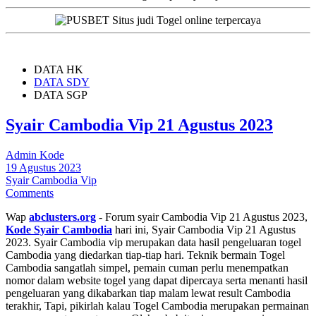
DATA HK
DATA SDY
DATA SGP
Syair Cambodia Vip 21 Agustus 2023
Admin Kode
19 Agustus 2023
Syair Cambodia Vip
Comments
Wap
abclusters.org
- Forum syair Cambodia Vip 21 Agustus 2023,
Kode Syair Cambodia
hari ini, Syair Cambodia Vip 21 Agustus
2023. Syair Cambodia vip merupakan data hasil pengeluaran togel
Cambodia yang diedarkan tiap-tiap hari. Teknik bermain Togel
Cambodia sangatlah simpel, pemain cuman perlu menempatkan
nomor dalam website togel yang dapat dipercaya serta menanti hasil
pengeluaran yang dikabarkan tiap malam lewat result Cambodia
terakhir, Tapi, pikirlah kalau Togel Cambodia merupakan permainan