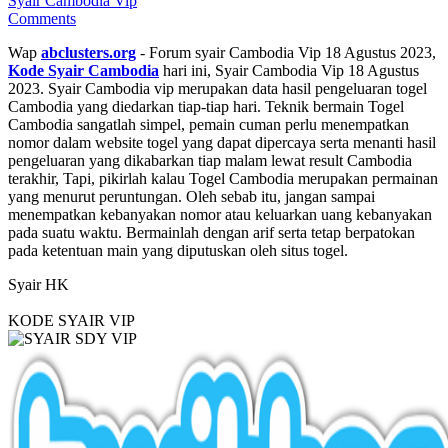
Syair Cambodia Vip
Comments
Wap
abclusters.org
- Forum syair Cambodia Vip 18 Agustus 2023,
Kode Syair Cambodia
hari ini, Syair Cambodia Vip 18 Agustus
2023. Syair Cambodia vip merupakan data hasil pengeluaran togel
Cambodia yang diedarkan tiap-tiap hari. Teknik bermain Togel
Cambodia sangatlah simpel, pemain cuman perlu menempatkan
nomor dalam website togel yang dapat dipercaya serta menanti hasil
pengeluaran yang dikabarkan tiap malam lewat result Cambodia
terakhir, Tapi, pikirlah kalau Togel Cambodia merupakan permainan
yang menurut peruntungan. Oleh sebab itu, jangan sampai
menempatkan kebanyakan nomor atau keluarkan uang kebanyakan
pada suatu waktu. Bermainlah dengan arif serta tetap berpatokan
pada ketentuan main yang diputuskan oleh situs togel.
Syair HK
KODE SYAIR VIP