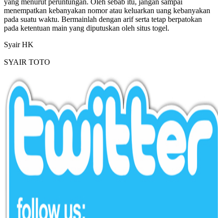
yang menurut peruntungan. Oleh sebab itu, jangan sampai
menempatkan kebanyakan nomor atau keluarkan uang kebanyakan
pada suatu waktu. Bermainlah dengan arif serta tetap berpatokan
pada ketentuan main yang diputuskan oleh situs togel.
Syair HK
SYAIR TOTO