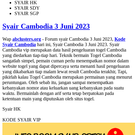
SYAIR HK
SYAIR SDY
SYAIR SGP
Syair Cambodia 3 Juni 2023
Wap
abclusters.org
- Forum syair Cambodia 3 Juni 2023,
Kode
Syair Cambodia
hari ini, Syair Cambodia 3 Juni 2023. Syair
Cambodia vip merupakan data hasil pengeluaran togel Cambodia
yang diedarkan tiap-tiap hari. Teknik bermain Togel Cambodia
sangatlah simpel, pemain cuman perlu menempatkan nomor dalam
website togel yang dapat dipercaya serta menanti hasil pengeluaran
yang dikabarkan tiap malam lewat result Cambodia terakhir, Tapi,
pikirlah kalau Togel Cambodia merupakan permainan yang menurut
peruntungan. Oleh sebab itu, jangan sampai menempatkan
kebanyakan nomor atau keluarkan uang kebanyakan pada suatu
waktu. Bermainlah dengan arif serta tetap berpatokan pada
ketentuan main yang diputuskan oleh situs togel.
Syair HK
KODE SYAIR VIP