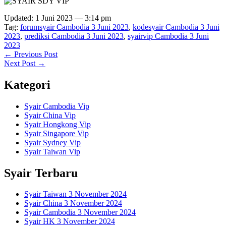
Updated: 1 Juni 2023 — 3:14 pm
Tag:
forumsyair Cambodia 3 Juni 2023
,
kodesyair Cambodia 3 Juni
2023
,
prediksi Cambodia 3 Juni 2023
,
syairvip Cambodia 3 Juni
2023
← Previous Post
Next Post →
Kategori
Syair Cambodia Vip
Syair China Vip
Syair Hongkong Vip
Syair Singapore Vip
Syair Sydney Vip
Syair Taiwan Vip
Syair Terbaru
Syair Taiwan 3 November 2024
Syair China 3 November 2024
Syair Cambodia 3 November 2024
Syair HK 3 November 2024