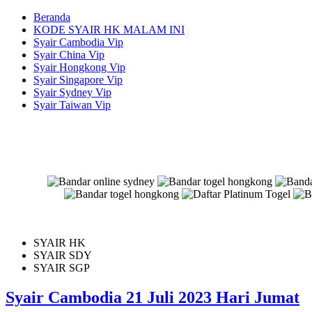
Beranda
KODE SYAIR HK MALAM INI
Syair Cambodia Vip
Syair China Vip
Syair Hongkong Vip
Syair Singapore Vip
Syair Sydney Vip
Syair Taiwan Vip
SYAIR HK
SYAIR SDY
SYAIR SGP
Syair Cambodia 21 Juli 2023 Hari Jumat