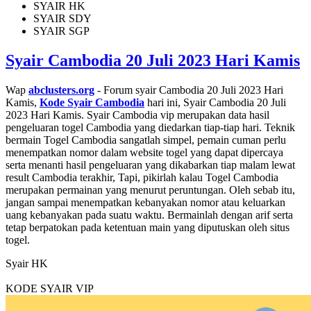
SYAIR HK
SYAIR SDY
SYAIR SGP
Syair Cambodia 20 Juli 2023 Hari Kamis
Wap
abclusters.org
- Forum syair Cambodia 20 Juli 2023 Hari
Kamis,
Kode Syair Cambodia
hari ini, Syair Cambodia 20 Juli
2023 Hari Kamis. Syair Cambodia vip merupakan data hasil
pengeluaran togel Cambodia yang diedarkan tiap-tiap hari. Teknik
bermain Togel Cambodia sangatlah simpel, pemain cuman perlu
menempatkan nomor dalam website togel yang dapat dipercaya
serta menanti hasil pengeluaran yang dikabarkan tiap malam lewat
result Cambodia terakhir, Tapi, pikirlah kalau Togel Cambodia
merupakan permainan yang menurut peruntungan. Oleh sebab itu,
jangan sampai menempatkan kebanyakan nomor atau keluarkan
uang kebanyakan pada suatu waktu. Bermainlah dengan arif serta
tetap berpatokan pada ketentuan main yang diputuskan oleh situs
togel.
Syair HK
KODE SYAIR VIP