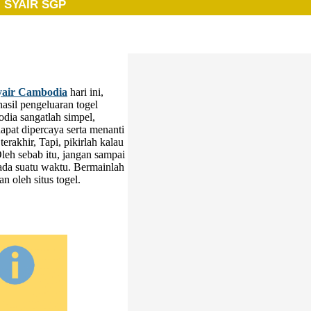
SYAIR SGP
yair Cambodia
hari ini,
asil pengeluaran togel
dia sangatlah simpel,
pat dipercaya serta menanti
rakhir, Tapi, pikirlah kalau
eh sebab itu, jangan sampai
da suatu waktu. Bermainlah
n oleh situs togel.