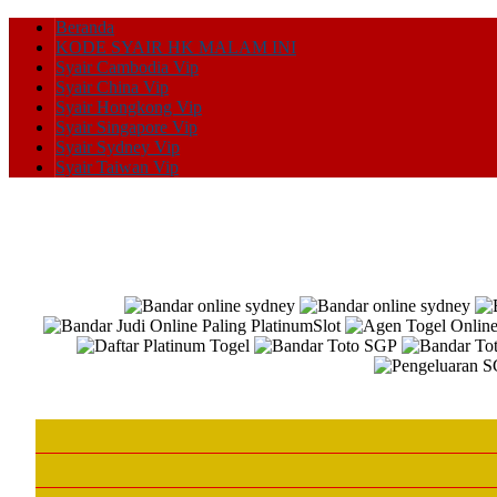
Beranda
KODE SYAIR HK MALAM INI
Syair Cambodia Vip
Syair China Vip
Syair Hongkong Vip
Syair Singapore Vip
Syair Sydney Vip
Syair Taiwan Vip